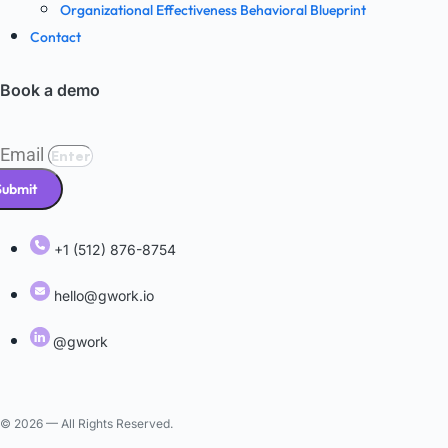
Organizational Effectiveness Behavioral Blueprint
Contact
Book a demo
Email
Submit
+1 (512) 876-8754
hello@gwork.io
@gwork
© 2026 — All Rights Reserved.