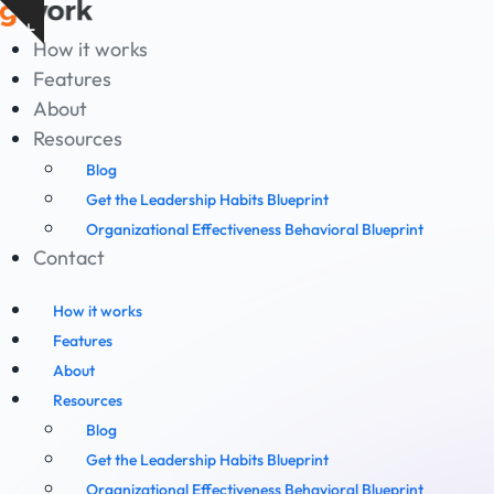
Skip
Show
to
How it works
notice
content
Features
About
Resources
Blog
Get the Leadership Habits Blueprint
Organizational Effectiveness Behavioral Blueprint
Contact
How it works
Features
About
Resources
Blog
Get the Leadership Habits Blueprint
Organizational Effectiveness Behavioral Blueprint