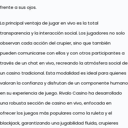
frente a sus ojos.
La principal ventaja de jugar en vivo es la total
transparencia y la interacción social. Los jugadores no solo
observan cada acción del crupier, sino que también
pueden comunicarse con ellos y con otros participantes a
través de un chat en vivo, recreando la atmósfera social de
un casino tradicional. Esta modalidad es ideal para quienes
valoran la confianza y disfrutan de un componente humano
en su experiencia de juego. Rivalo Casino ha desarrollado
una robusta sección de casino en vivo, enfocada en
ofrecer los juegos más populares como la ruleta y el
blackjack, garantizando una jugabilidad fluida, crupieres