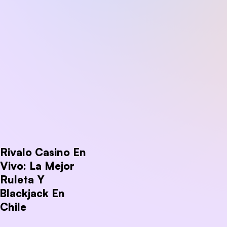
Rivalo Casino En
Vivo: La Mejor
Ruleta Y
Blackjack En
Chile