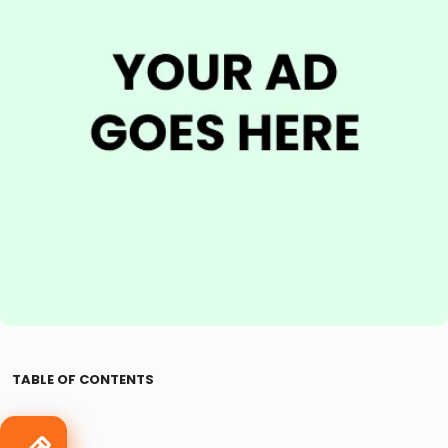
TABLE OF CONTENTS