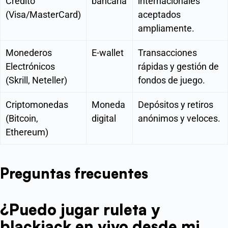
Crédito
bancaria
internacionales
(Visa/MasterCard)
aceptados
ampliamente.
Monederos
E-wallet
Transacciones
Electrónicos
rápidas y gestión de
(Skrill, Neteller)
fondos de juego.
Criptomonedas
Moneda
Depósitos y retiros
(Bitcoin,
digital
anónimos y veloces.
Ethereum)
Preguntas frecuentes
¿Puedo jugar ruleta y
blackjack en vivo desde mi