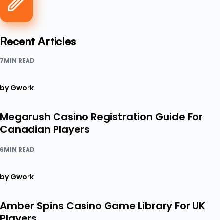
Recent Articles
7MIN READ
by Gwork
Megarush Casino Registration Guide For
Canadian Players
6MIN READ
by Gwork
Amber Spins Casino Game Library For UK
Players