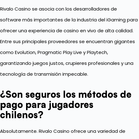
Rivalo Casino se asocia con los desarrolladores de
software más importantes de la industria del iGaming para
ofrecer una experiencia de casino en vivo de alta calidad.
Entre sus principales proveedores se encuentran gigantes
como Evolution, Pragmatic Play Live y Playtech,
garantizando juegos justos, crupieres profesionales y una
tecnología de transmisión impecable.
¿Son seguros los métodos de
pago para jugadores
chilenos?
Absolutamente. Rivalo Casino ofrece una variedad de