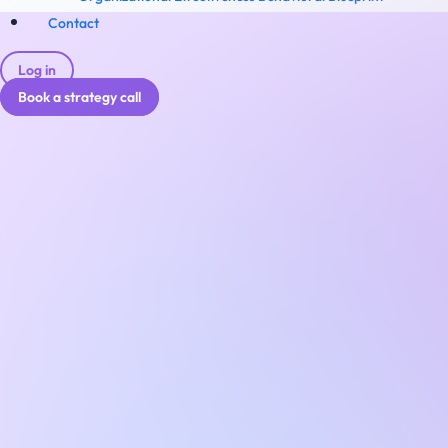
Contact
Log in
Book a strategy call