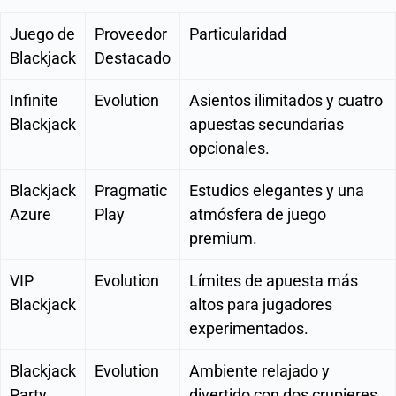
Juego de
Proveedor
Particularidad
Blackjack
Destacado
Infinite
Evolution
Asientos ilimitados y cuatro
Blackjack
apuestas secundarias
opcionales.
Blackjack
Pragmatic
Estudios elegantes y una
Azure
Play
atmósfera de juego
premium.
VIP
Evolution
Límites de apuesta más
Blackjack
altos para jugadores
experimentados.
Blackjack
Evolution
Ambiente relajado y
Party
divertido con dos crupieres