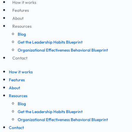
How it works
Features
About
Resources
Blog
Get the Leadership Habits Blueprint
Organizational Effectiveness Behavioral Blueprint
Contact
How it works
Features
About
Resources
Blog
Get the Leadership Habits Blueprint
Organizational Effectiveness Behavioral Blueprint
Contact