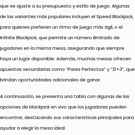
que se ajuste a su presupuesto y estilo de juego. Algunas
de las variantes más populares incluyen el Speed Blackjack,
para quienes prefieren un ritmo de juego más ágil, o el
Infinite Blackjack, que permite un número ilimitado de
jugadores en la misma mesa, asegurando que siempre
haya un lugar disponible. Además, muchas mesas ofrecen
apuestas secundarias como “Pares Perfectos” y “21+3”, que
brindan oportunidades adicionales de ganar.
A continuación, se presenta una tabla con algunas de las
opciones de blackjack en vivo que los jugadores pueden
encontrar, destacando sus características principales para
ayudar a elegir la mesa ideal.