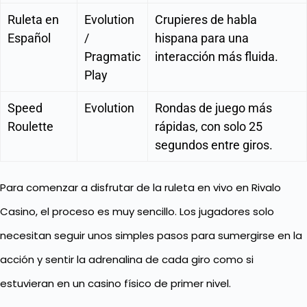
Ruleta en
Evolution
Crupieres de habla
Español
/
hispana para una
Pragmatic
interacción más fluida.
Play
Speed
Evolution
Rondas de juego más
Roulette
rápidas, con solo 25
segundos entre giros.
Para comenzar a disfrutar de la ruleta en vivo en Rivalo
Casino, el proceso es muy sencillo. Los jugadores solo
necesitan seguir unos simples pasos para sumergirse en la
acción y sentir la adrenalina de cada giro como si
estuvieran en un casino físico de primer nivel.