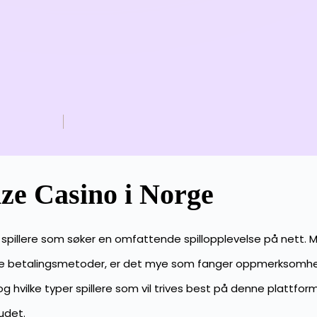
ze Casino i Norge
e spillere som søker en omfattende spillopplevelse på nett. 
ne betalingsmetoder, er det mye som fanger oppmerksomhete
hvilke typer spillere som vil trives best på denne plattforme
udet.