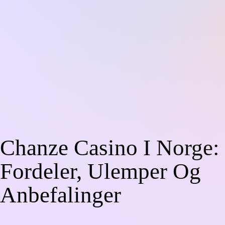
Chanze Casino I Norge:
Fordeler, Ulemper Og
Anbefalinger