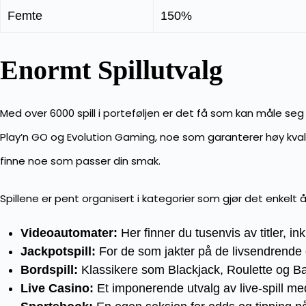
Femte
150%
Enormt Spillutvalg
Med over 6000 spill i porteføljen er det få som kan måle seg
Play’n GO og Evolution Gaming, noe som garanterer høy kvalitet
finne noe som passer din smak.
Spillene er pent organisert i kategorier som gjør det enkelt 
Videoautomater:
Her finner du tusenvis av titler, 
Jackpotspill:
For de som jakter på de livsendrende 
Bordspill:
Klassikere som Blackjack, Roulette og Bac
Live Casino:
Et imponerende utvalg av live-spill me