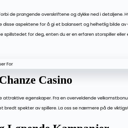
forbi de prangende overskriftene og dykke ned i detaljene. H
yse disse aspektene for å gi et balansert og helhetlig bilde
 spillstedet for deg, enten du er en erfaren storspiller elle
s Chanze Casino
e attraktive egenskaper. Fra en overveldende velkomstbonus t
 et bredt spekter av spillere. La oss se nærmere på de viktigs