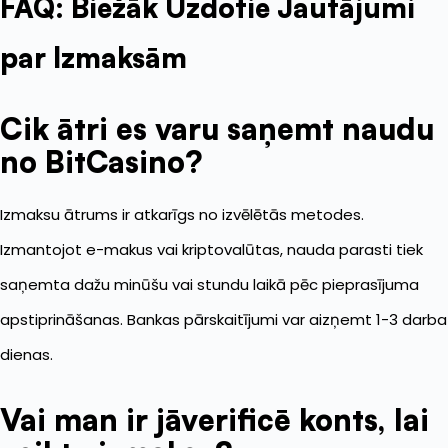
FAQ: Biežāk Uzdotie Jautājumi
par Izmaksām
Cik ātri es varu saņemt naudu
no BitCasino?
Izmaksu ātrums ir atkarīgs no izvēlētās metodes.
Izmantojot e-makus vai kriptovalūtas, nauda parasti tiek
saņemta dažu minūšu vai stundu laikā pēc pieprasījuma
apstiprināšanas. Bankas pārskaitījumi var aizņemt 1-3 darba
dienas.
Vai man ir jāverificē konts, lai