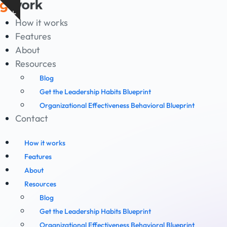
Skip
Show
to
How it works
notice
content
Features
About
Resources
Blog
Get the Leadership Habits Blueprint
Organizational Effectiveness Behavioral Blueprint
Contact
How it works
Features
About
Resources
Blog
Get the Leadership Habits Blueprint
Organizational Effectiveness Behavioral Blueprint