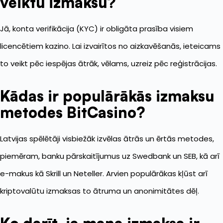
veiktu izmaksu?
Jā, konta verifikācija (KYC) ir obligāta prasība visiem
licencētiem kazino. Lai izvairītos no aizkavēšanās, ieteicams
to veikt pēc iespējas ātrāk, vēlams, uzreiz pēc reģistrācijas.
Kādas ir populārākās izmaksu
metodes BitCasino?
Latvijas spēlētāji visbiežāk izvēlas ātrās un ērtās metodes,
piemēram, banku pārskaitījumus uz Swedbank un SEB, kā arī
e-makus kā Skrill un Neteller. Arvien populārākas kļūst arī
kriptovalūtu izmaksas to ātruma un anonimitātes dēļ.
Ko darīt, ja mana izmaksa ir