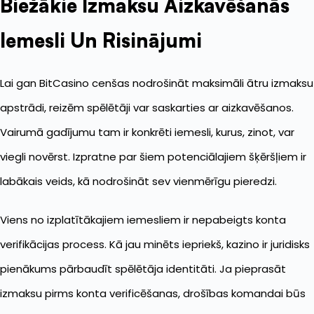
Biežākie Izmaksu Aizkavēšanās
Iemesli Un Risinājumi
Lai gan BitCasino cenšas nodrošināt maksimāli ātru izmaksu
apstrādi, reizēm spēlētāji var saskarties ar aizkavēšanos.
Vairumā gadījumu tam ir konkrēti iemesli, kurus, zinot, var
viegli novērst. Izpratne par šiem potenciālajiem šķēršļiem ir
labākais veids, kā nodrošināt sev vienmērīgu pieredzi.
Viens no izplatītākajiem iemesliem ir nepabeigts konta
verifikācijas process. Kā jau minēts iepriekš, kazino ir juridisks
pienākums pārbaudīt spēlētāja identitāti. Ja pieprasāt
izmaksu pirms konta verificēšanas, drošības komandai būs