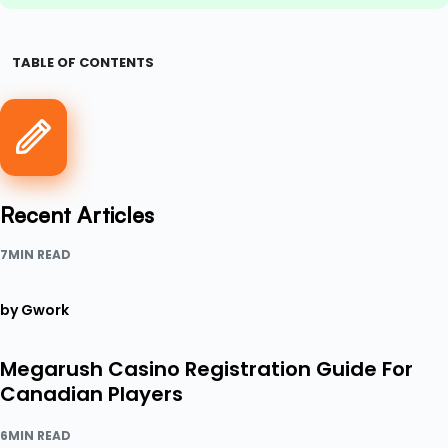
TABLE OF CONTENTS
Recent Articles
7MIN READ
by Gwork
Megarush Casino Registration Guide For
Canadian Players
6MIN READ