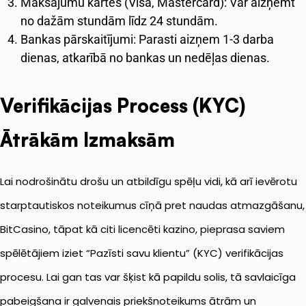
Maksājumu kartes (Visa, Mastercard): Var aizņemt
no dažām stundām līdz 24 stundām.
Bankas pārskaitījumi: Parasti aizņem 1-3 darba
dienas, atkarībā no bankas un nedēļas dienas.
Verifikācijas Process (KYC)
Ātrākām Izmaksām
Lai nodrošinātu drošu un atbildīgu spēļu vidi, kā arī ievērotu
starptautiskos noteikumus cīņā pret naudas atmazgāšanu,
BitCasino, tāpat kā citi licencēti kazino, pieprasa saviem
spēlētājiem iziet “Pazīsti savu klientu” (KYC) verifikācijas
procesu. Lai gan tas var šķist kā papildu solis, tā savlaicīga
pabeigšana ir galvenais priekšnoteikums ātrām un