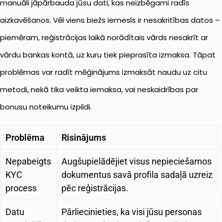
manuāli jāpārbauda jūsu dati, kas neizbēgami radīs
aizkavēšanos. Vēl viens biežs iemesls ir nesakritības datos –
piemēram, reģistrācijas laikā norādītais vārds nesakrīt ar
vārdu bankas kontā, uz kuru tiek pieprasīta izmaksa. Tāpat
problēmas var radīt mēģinājums izmaksāt naudu uz citu
metodi, nekā tika veikta iemaksa, vai neskaidrības par
bonusu noteikumu izpildi.
Problēma
Risinājums
Nepabeigts
Augšupielādējiet visus nepieciešamos
KYC
dokumentus savā profila sadaļā uzreiz
process
pēc reģistrācijas.
Datu
Pārliecinieties, ka visi jūsu personas