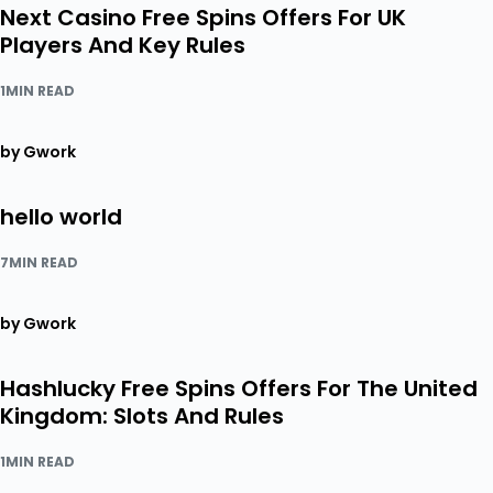
Next Casino Free Spins Offers For UK
Players And Key Rules
1MIN READ
by Gwork
hello world
7MIN READ
by Gwork
Hashlucky Free Spins Offers For The United
Kingdom: Slots And Rules
1MIN READ