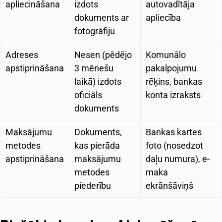
apliecināšana
izdots
autovadītāja
dokuments ar
apliecība
fotogrāfiju
Adreses
Nesen (pēdējo
Komunālo
apstiprināšana
3 mēnešu
pakalpojumu
laikā) izdots
rēķins, bankas
oficiāls
konta izraksts
dokuments
Maksājumu
Dokuments,
Bankas kartes
metodes
kas pierāda
foto (nosedzot
apstiprināšana
maksājumu
daļu numura), e-
metodes
maka
piederību
ekrānšāviņš