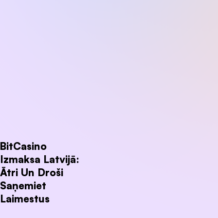
BitCasino
Izmaksa Latvijā:
Ātri Un Droši
Saņemiet
Laimestus