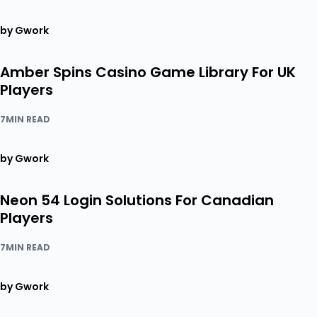
by Gwork
Amber Spins Casino Game Library For UK
Players
7MIN READ
by Gwork
Neon 54 Login Solutions For Canadian
Players
7MIN READ
by Gwork