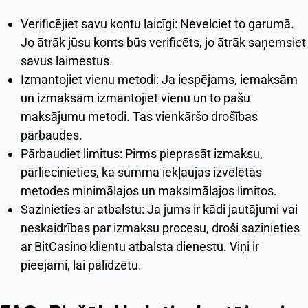
Verificējiet savu kontu laicīgi: Nevelciet to garumā.
Jo ātrāk jūsu konts būs verificēts, jo ātrāk saņemsiet
savus laimestus.
Izmantojiet vienu metodi: Ja iespējams, iemaksām
un izmaksām izmantojiet vienu un to pašu
maksājumu metodi. Tas vienkāršo drošības
pārbaudes.
Pārbaudiet limitus: Pirms pieprasāt izmaksu,
pārliecinieties, ka summa iekļaujas izvēlētās
metodes minimālajos un maksimālajos limitos.
Sazinieties ar atbalstu: Ja jums ir kādi jautājumi vai
neskaidrības par izmaksu procesu, droši sazinieties
ar BitCasino klientu atbalsta dienestu. Viņi ir
pieejami, lai palīdzētu.